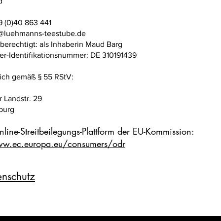
d
9 (0)40 863 441
fo@luehmanns-teestube.de
berechtigt: als Inhaberin Maud Barg
r-Identifikationsnummer: DE 310191439
ich gemäß § 55 RStV:
 Landstr. 29
burg
nline-Streitbeilegungs-Plattform der EU-Kommission:
ww.ec.europa.eu/consumers/odr
nschutz